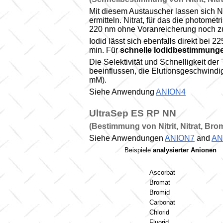
Mit diesem Austauscher lassen sich Ni
ermitteln. Nitrat, für das die photom
220 nm ohne Voranreicherung noch zu 
Iodid lässt sich ebenfalls direkt be
min. Für
schnelle Iodidbestimmung
Die Selektivität und Schnelligkeit de
beeinflussen, die Elutionsgeschwindig
mM).
Siehe Anwendung
ANION4
UltraSep
ES RP NN
(Bestimmung von Nitrit, Nitrat, Br
Siehe Anwendungen
ANION7
and
AN
Beispiele
analysierter Anionen
Ascorbat
Bromat
Bromid
Carbonat
Chlorid
Fluorid