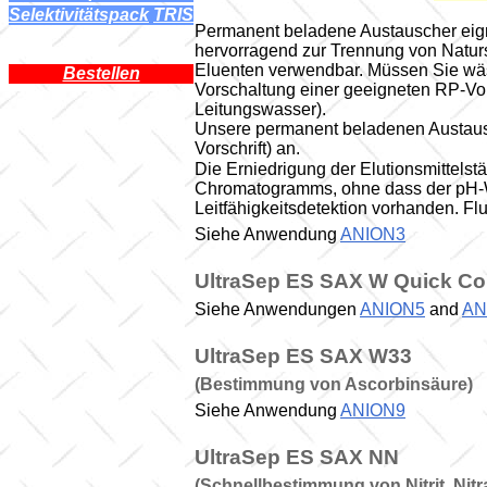
Selektivitätspack
l
TRIS
Permanent beladene Austauscher eig
hervorragend zur Trennung von Naturs
Eluenten verwendbar. Müssen Sie wäs
Bestellen
Vorschaltung einer geeigneten RP-Vo
Leitungswasser).
Unsere permanent beladenen Austausch
Vorschrift) an.
Die Erniedrigung der Elutionsmittels
Chromatogramms, ohne dass der pH-W
Leitfähigkeitsdetektion vorhanden. Flu
Siehe Anwendung
ANION3
UltraSep ES SAX W Quick C
Siehe Anwendungen
ANION5
and
AN
UltraSep ES SAX W33
(
Bestimmung von Ascorbinsäure)
Siehe Anwendung
ANION9
UltraSep ES SAX NN
(
Schnellbestimmung von Nitrit, Nit