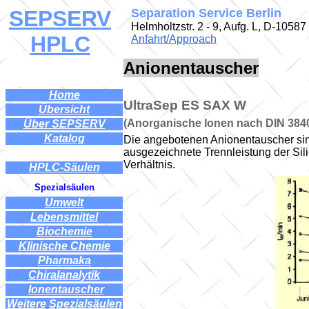
SEPSERV
Separation Service Berlin
Helmholtzstr. 2 - 9, Aufg. L, D-10587
HPLC
Anfahrt/Approach
Anionentauscher
Home
UltraSep ES SAX W
Übersicht
(Anorganische Ionen nach DIN 384
Über SEPSERV
Katalog
Die angebotenen Anionentauscher sin
ausgezeichnete Trennleistung der Sili
Verhältnis.
HPLC-Säulen
Spezialsäulen
...
Umwelt
...
Lebensmittel
Biochemie
Klinische Chemie
Pharmaka
Chiralanalytik
..
Ionentauscher
.
Weitere
l
Spezialsäulen