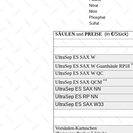
Nitrat
Nitrit
Phosphat
Sulfat
SÄULEN
und
PREISE
(in
€
/Stück)
UltraSep ES SAX W
*
UltraSep ES SAX W Guardsäule RP18
UltraSep ES SAX W QC
**
UltraSep ES SAX QCM
UltraSep ES SAX NN
UltraSep ES RP NN
UltraSep ES SAX W33
Vorsäulen-Kartuschen