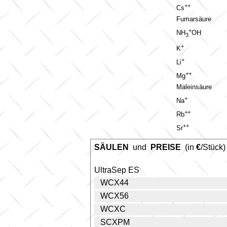
++
Cs
Fumarsäure
+
NH
OH
3
+
K
+
Li
++
Mg
Maleinsäure
+
Na
++
Rb
++
Sr
SÄULEN
und
PREISE
(in
€
/Stück)
UltraSep ES
WCX44
WCX56
WCXC
SCXPM