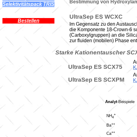
Bestimmung von Hydroxyla
Selektivitätspack
l
TRIS
UltraSep ES WCXC
Bestellen
Im Gegensatz zu den Austau
die Komponente 18-Crown-6 s
(Carboxylgruppen) an die Sili
zur fluiden (mobilen) Phase entf
Starke Kationentauscher SC
A
UltraSep ES SCX75
K
A
UltraSep ES SCXPM
K
Analyt
-Beispiele
+
NH
4
++
Ba
++
Ca