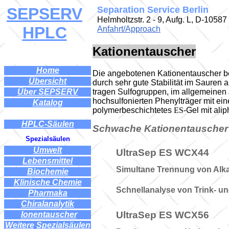
SEPSERV
Separation Service Berlin
Helmholtzstr. 2 - 9, Aufg. L, D-10587
HPLC
Anfahrt/Approach
Kationentauscher
Home
Die angebotenen Kationentauscher be
Übersicht
durch sehr gute Stabilität im Sauren
tragen Sulfogruppen, im allgemeine
Über SEPSERV
hochsulfonierten Phenylträger mit ei
Katalog
polymerbeschichtetes
ES
-Gel mit al
HPLC-Säulen
Schwache
Kationentausche
Spezialsäulen
...
Umwelt
...
UltraSep ES WCX44
Lebensmittel
Simultane Trennung von Alk
Biochemie
Klinische Chemie
Schnellanalyse von Trink- 
Pharmaka
Chiralanalytik
UltraSep ES WCX56
..
Ionentauscher
.
Weitere
l
Spezialsäulen