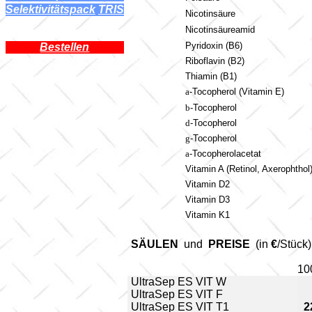
Selektivitätspack
l
TRIS
Nicotin
säure
Nicotin
säureamid
Pyridoxin (B6)
Bestellen
Riboflavin (B2)
Thiamin (B1)
a
-Tocopherol (Vitamin E)
b
-Tocopherol
d
-Tocopherol
g
-Tocopherol
a
-Tocopherolacetat
Vitamin A (Retinol, Axerophthol
Vitamin D2
Vitamin D3
Vitamin K1
SÄULEN
und
PREISE
(in
€
/Stück)
10
UltraSep ES VIT W
UltraSep ES VIT F
UltraSep ES VIT T1
2