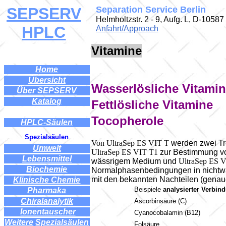
SEPSERV
Separation Service Berlin
Helmholtzstr. 2 - 9, Aufg. L, D-10587
HPLC
Anfahrt/Approach
Vitamine
Home
Übersicht
Wasserlösliche Vitami
Über SEPSERV
Katalog
Fettlösliche Vitamine
Tocopherole
HPLC-Säulen
Spezialsäulen
Von UltraSep ES VIT T
werden zwei Tr
...
Umwelt
...
UltraSep ES VIT T1
zur Bestimmung vo
Lebensmittel
wässrigem Medium und
UltraSep ES 
Biochemie
Normalphasenbedingungen in nichtwäs
mit den bekannten Nachteilen (genaue 
Klinische Chemie
Beispiele
analysierter Verbin
Pharmaka
Chiralanalytik
Ascorbinsäure (C)
..
Ionentauscher
.
Cyanocobalamin (B12)
Weitere
l
Spezialsäulen
Fol
säure